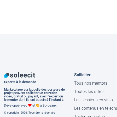
Solliciter
Experts à la demande
Tous nos mentors
M
arketplace
sur laquelle des
porteurs de
Toutes les offres
projet
peuvent
solliciter un entretien
vidéo
, gratuit ou payant, avec
l’expert ou
Les sessions en visio
le mentor
dont ils ont besoin
à l’instant t.
Développé avec
et
à Bordeaux
Les contenus en téléc
© copyright 2026. Tous droits réservés
Tester mon pitch