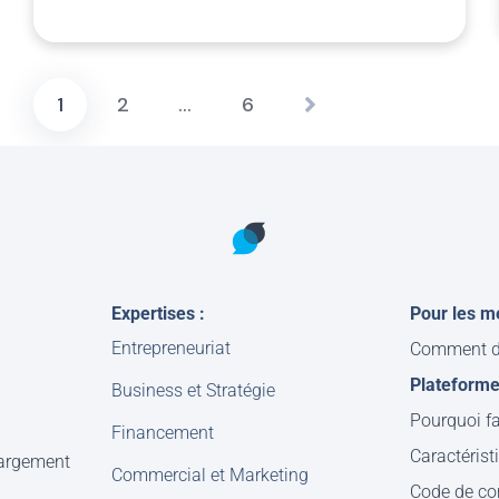
1
2
…
6
Expertises :
Pour les m
Entrepreneuriat
Comment d
Plateform
Business et Stratégie
Pourquoi fa
Financement
Caractérist
hargement
Commercial et Marketing
Code de co