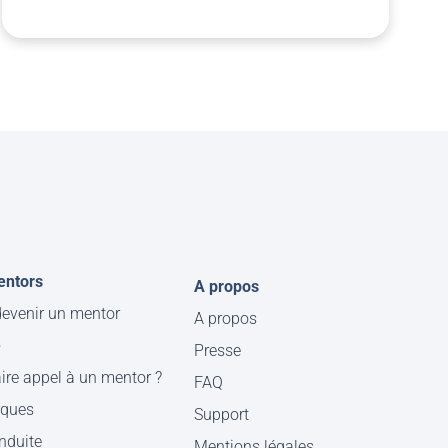
entors
A propos
evenir un mentor
A propos
e
Presse
ire appel à un mentor ?
FAQ
iques
Support
nduite
Mentions légales