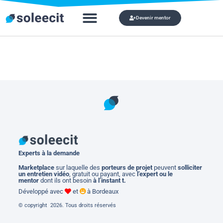
Devenir mentor
Qui veut devenir mon mentor ?
Mon compte
Experts à la demande
M
arketplace
sur laquelle des
porteurs de projet
peuvent
solliciter
un entretien vidéo
, gratuit ou payant, avec
l’expert ou le
mentor
dont ils ont besoin
à l’instant t.
Développé avec
et
à Bordeaux
© copyright 2026. Tous droits réservés