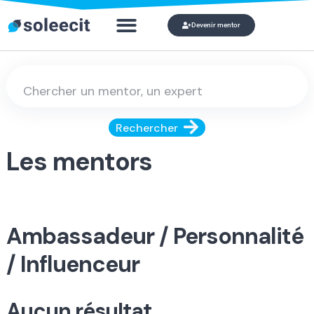
Devenir mentor
Qui veut devenir mon mentor ?
Mon compte
Rechercher
Les mentors
Ambassadeur / Personnalité
/ Influenceur
Aucun résultat