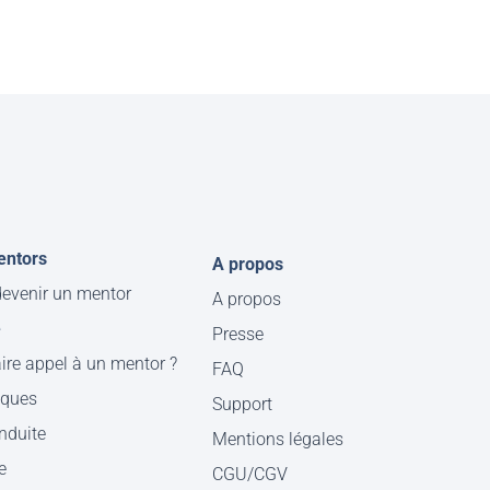
entors
A propos
evenir un mentor
A propos
e
Presse
ire appel à un mentor ?
FAQ
iques
Support
nduite
Mentions légales
e
CGU/CGV