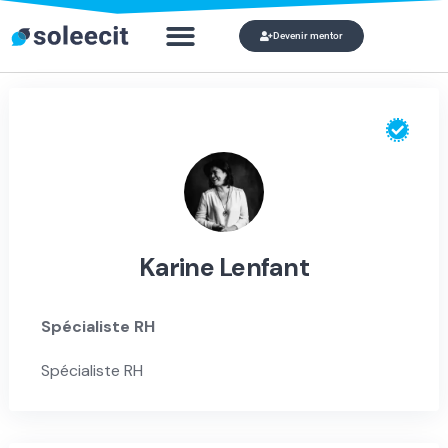
Devenir mentor
Qui veut devenir mon mentor ?
Mon compte
Karine Lenfant
Spécialiste RH
Spécialiste RH