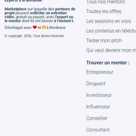
Experts à la demande
Tous nos mentors
M
arketplace
sur laquelle des
porteurs de
Toutes les offres
projet
peuvent
solliciter un entretien
vidéo
, gratuit ou payant, avec
l’expert ou
Les sessions en visio
le mentor
dont ils ont besoin
à l’instant t.
Développé avec
et
à Bordeaux
Les contenus en téléc
© copyright 2026. Tous droits réservés
Tester mon pitch
Qui veut devenir mon 
Trouver un mentor :
Entrepreneur
Dirigeant
Investisseur
Influenceur
Conseiller
Consultant