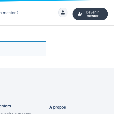
Devenir
n mentor ?
mentor
entors
A propos