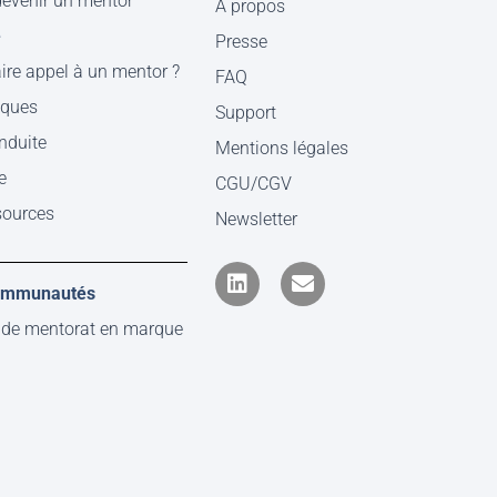
evenir un mentor
A propos
e
Presse
ire appel à un mentor ?
FAQ
iques
Support
nduite
Mentions légales
e
CGU/CGV
sources
Newsletter
communautés
 de mentorat en marque