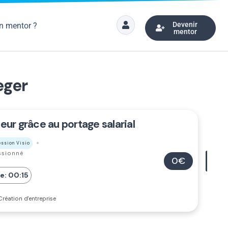
Devenir
n mentor ?
mentor
eger
ur grâce au portage salarial
ession Visio
assionné
0€
e: 00:15
réation d'entreprise