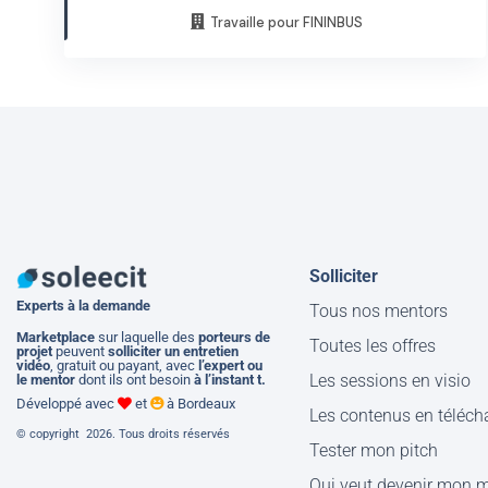
Travaille pour FININBUS
Solliciter
Experts à la demande
Tous nos mentors
M
arketplace
sur laquelle des
porteurs de
Toutes les offres
projet
peuvent
solliciter un entretien
vidéo
, gratuit ou payant, avec
l’expert ou
Les sessions en visio
le mentor
dont ils ont besoin
à l’instant t.
Développé avec
et
à Bordeaux
Les contenus en téléc
© copyright 2026. Tous droits réservés
Tester mon pitch
Qui veut devenir mon 