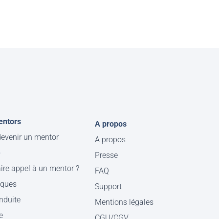
entors
A propos
evenir un mentor
A propos
e
Presse
ire appel à un mentor ?
FAQ
iques
Support
nduite
Mentions légales
e
CGU/CGV