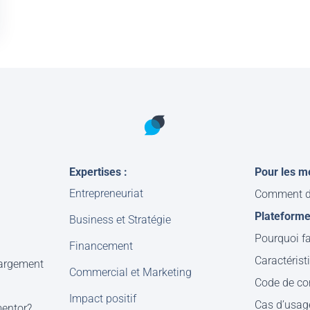
Expertises :
Pour les m
Entrepreneuriat
Comment d
Plateform
Business et Stratégie
Pourquoi fa
Financement
Caractérist
hargement
Commercial et Marketing
Code de co
Impact positif
Cas d’usag
mentor?