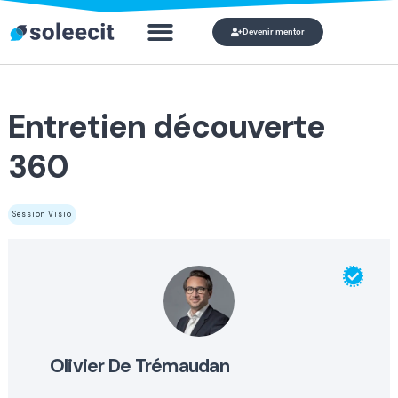
Devenir mentor
Qui veut devenir mon
Mon co
Entretien découverte
360
Session Visio
olivier de trémaudan