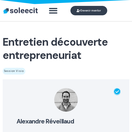
Devenir mentor
Qui veut devenir mon mentor ?
Mon compte
Entretien découverte
entrepreneuriat
Session Visio
alexandre réveillaud