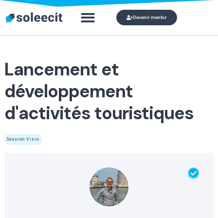
Devenir mentor
Qui veut devenir mo
Mon c
Lancement et
développement
d'activités touristiques
Session Visio