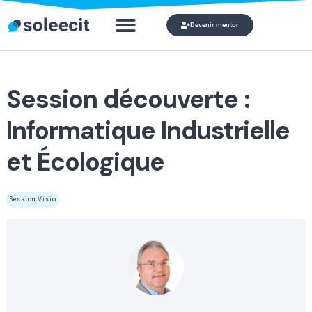
Devenir mentor
Qui veut devenir mon mentor ?
Mon compte
Session découverte :
Informatique Industrielle
et Écologique
Session Visio