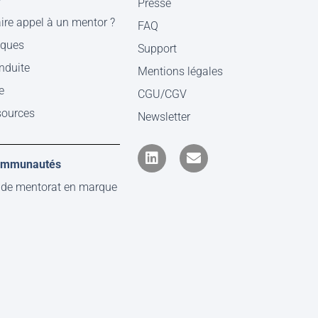
Presse
ire appel à un mentor ?
FAQ
iques
Support
nduite
Mentions légales
e
CGU/CGV
sources
Newsletter
communautés
 de mentorat en marque