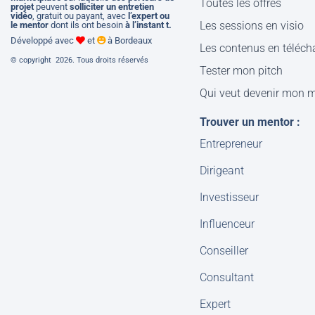
Toutes les offres
projet
peuvent
solliciter un entretien
vidéo
, gratuit ou payant, avec
l’expert ou
Les sessions en visio
le mentor
dont ils ont besoin
à l’instant t.
Développé avec
et
à Bordeaux
Les contenus en téléc
© copyright 2026. Tous droits réservés
Tester mon pitch
Qui veut devenir mon 
Trouver un mentor :
Entrepreneur
Dirigeant
Investisseur
Influenceur
Conseiller
Consultant
Expert