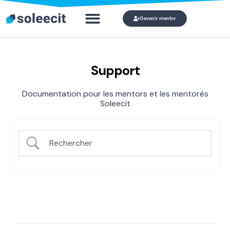
Devenir mentor
Qui veut devenir mon mentor ?
Mon compte
Support
Documentation pour les mentors et les mentorés
Soleecit